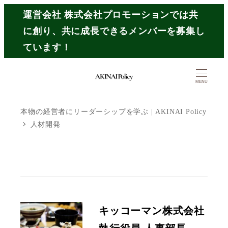
メ
運営会社 株式会社プロモーションでは共
イ
に創り、共に成長できるメンバーを募集し
ン
ています！
コ
ン
MENU
テ
ン
本物の経営者にリーダーシップを学ぶ | AKINAI Policy
人材開発
ツ
へ
移
動
キッコーマン株式会社