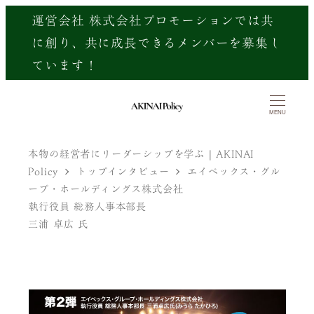
メ
運営会社 株式会社プロモーションでは共
イ
に創り、共に成長できるメンバーを募集し
ン
ています！
コ
ン
MENU
テ
ン
本物の経営者にリーダーシップを学ぶ | AKINAI
Policy
トップインタビュー
エイベックス・グル
ツ
ープ・ホールディングス株式会社
へ
執行役員 総務人事本部長
移
三浦 卓広 氏
動