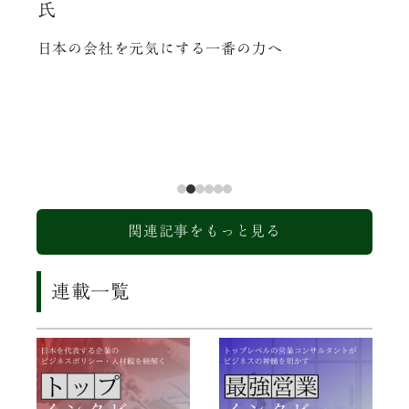
氏
役社
化を
日本の会社を元気にする一番の力へ
喜び
関連記事をもっと見る
連載一覧