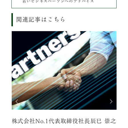
若いビジネスパーソンへのアドバイス
関連記事はこちら
法人
株式会社No.1代表取締役社長辰已 崇之
株