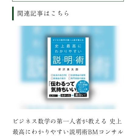
関連記事はこちら
思考
ビジネス数学の第一人者が教える 史上
装い
 代
最高にわかりやすい説明術BMコンサル
取締