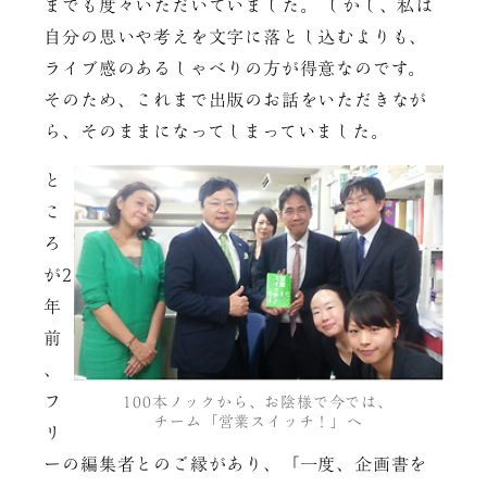
までも度々いただいていました。 しかし、私は
自分の思いや考えを文字に落とし込むよりも、
ライブ感のあるしゃべりの方が得意なのです。
そのため、これまで出版のお話をいただきなが
ら、そのままになってしまっていました。
と
こ
ろ
が2
年
前
、
フ
100本ノックから、お陰様で今では、
チーム「営業スイッチ！」へ
リ
ーの編集者とのご縁があり、「一度、企画書を