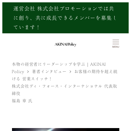
メ
運営会社 株式会社プロモーションでは共
イ
に創り、共に成長できるメンバーを募集し
ン
ています！
コ
ン
MENU
テ
ン
本物の経営者にリーダーシップを学ぶ | AKINAI
Policy
著者インタビュー
お客様の期待を超え続
ツ
ける 営業スイッチ！
へ
株式会社ディ・フォース・インターナショナル 代表取
移
締役
動
福島 章 氏